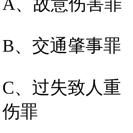
A、故意伤害罪
B、交通肇事罪
C、过失致人重
伤罪