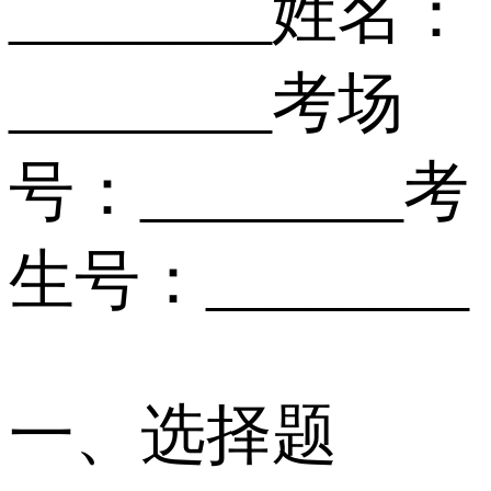
________姓名：
________考场
号：________考
生号：________
一、选择题