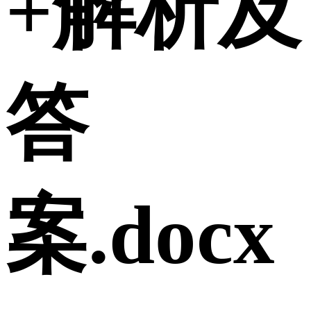
+解析及
答
案.docx