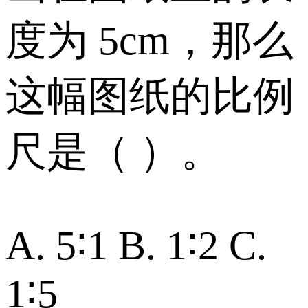
度为 5cm，那么
这幅图纸的比例
尺是（ ）。
A. 5∶1 B. 1∶2 C.
1∶5