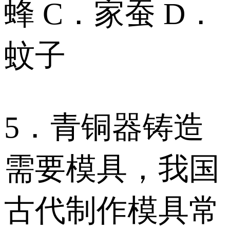
蜂 C．家蚕 D．
蚊子
5．青铜器铸造
需要模具，我国
古代制作模具常