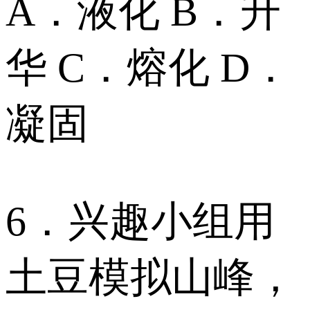
A．液化 B．升
华 C．熔化 D．
凝固
6．兴趣小组用
土豆模拟山峰，