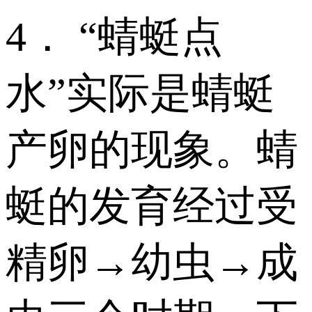
4． “蜻蜓点
水”实际是蜻蜓
产卵的现象。蜻
蜓的发育经过受
精卵→幼虫→成