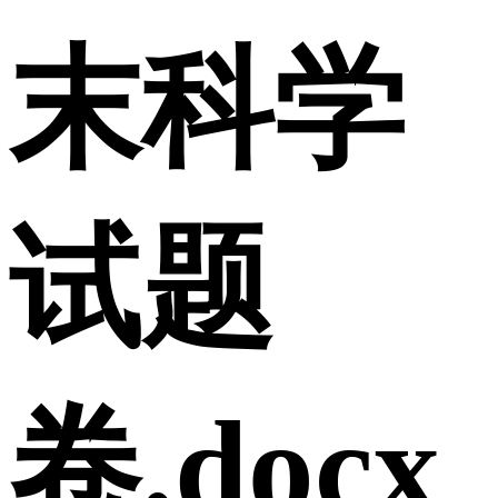
末科学
试题
卷.docx