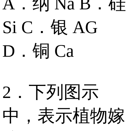
A．纳 Na B．硅
Si C．银 AG
D．铜 Ca
2．下列图示
中，表示植物嫁