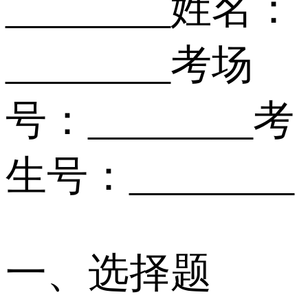
________姓名：
________考场
号：________考
生号：________
一、选择题