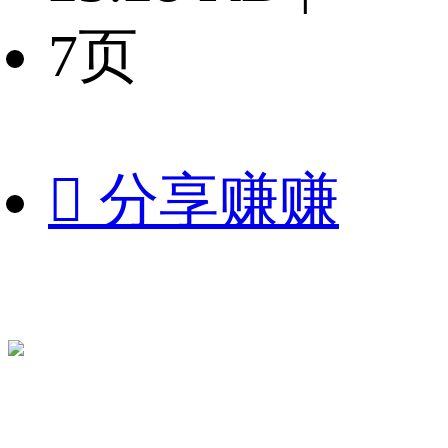
7页

分享赚赚