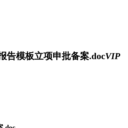
报告模板立项申批备案.doc
VIP
doc