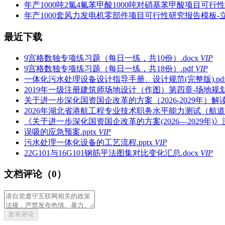
年产1000吨2氯4氟苯甲酸1000吨对硝基苯甲酸项目可行性
年产1000套风力发电机零部件项目可行性研究报告模板-立项
最近下载
9宫格数独专项练习题（每日一练，共10份）.docx
VIP
9宫格数独专项练习题（每日一练，共18份）.pdf
VIP
一体化污水处理设备设计指导手册、设计规范(完整版).pd
2019年一级注册建筑师场地设计（作图）第四章-场地规划（
关于进一步深化国资国企改革的方案（2026-2029年）解读2026
2026年湖北省港航工程专业技术职务水平能力测试（航道
《关于进一步深化国资国企改革的方案(2026—2029年)》深度解读
误吸的应急预案.pptx
VIP
污水处理一体化设备的工艺流程.pptx
VIP
22G101与16G101钢筋平法图集对比变化汇总.docx
VIP
文档评论（0）
发表评论