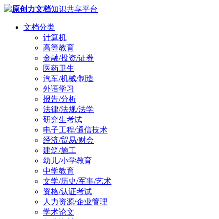
原创力文档
知识共享平台
文档分类
计算机
高等教育
金融/投资/证券
医药卫生
汽车/机械/制造
外语学习
报告/分析
法律/法规/法学
研究生考试
电子工程/通信技术
经济/贸易/财会
建筑/施工
幼儿/小学教育
中学教育
文学/历史/军事/艺术
资格/认证考试
人力资源/企业管理
学术论文