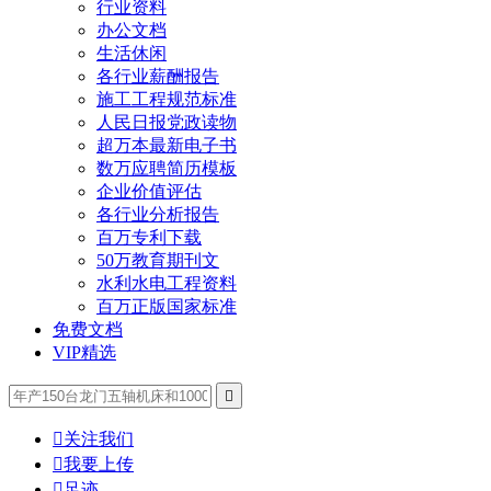
行业资料
办公文档
生活休闲
各行业薪酬报告
施工工程规范标准
人民日报党政读物
超万本最新电子书
数万应聘简历模板
企业价值评估
各行业分析报告
百万专利下载
50万教育期刊文
水利水电工程资料
百万正版国家标准
免费文档
VIP精选


关注我们

我要上传

足迹