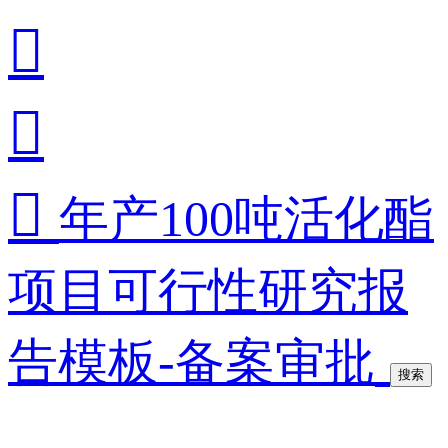



年产100吨活化酯
项目可行性研究报
告模板-备案审批
搜索