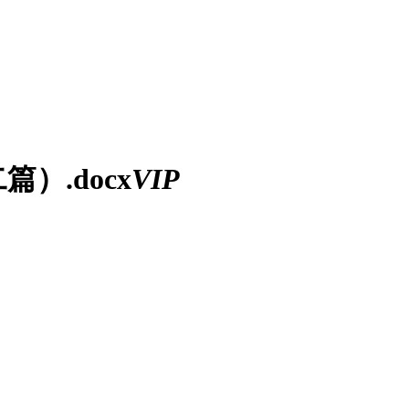
）.docx
VIP