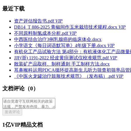
最近下载
资产评估报告书.pdf
VIP
DB14_T 886-2025 青椒间作玉米栽培技术规程.docx
VIP
不同原料制氢成本分析.pdf
VIP
中西医结合治疗3例乳腺癌的临床体会.docx
小学语文《每日词语默写单》4年级下册.docx
VIP
有机化工产品试验方法 第4部分：有机液体化工产品微量硫的
JJF(浙) 1191-2022 经皮黄疸测试仪校准规范.pdf
VIP
散装矿产品取样、制样通则 手工制样方法.docx
耳鼻喉科运用PDCA循环提高新生儿听力筛查初筛率品管圈成
《中医火龙罐治疗鼓胀技术规范》（发布稿）.pdf
VIP
文档评论（0）
发表评论
1亿VIP精品文档