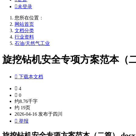

未登录
您所在位置：
网站首页
文档分类
行业资料
石油/天然气工业
旋挖钻机安全专项方案范本（二篇

下载本文档

4

0
约8.76千字
约 19页
2026-04-16 发布于四川

举报
旋挖钻机安全专项方案范本（二篇）.docx