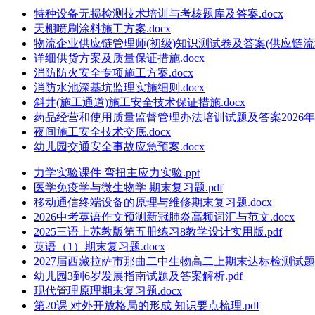
特种设备无损检测技术培训与考核题库及答案.docx
天棚喷刷涂料施工方案.docx
物流企业供应链管理师(初级)知识测试卷及答案(供应链流程管
详细供货方案及质量保证措施.docx
消防防火安全专项施工方案.docx
消防水池深基坑监理实施细则.docx
斜井(施工通道)施工安全技术保证措施.docx
药品经营和使用质量监督管理办法培训试题及答案2026年.d
夜间施工安全技术交底.docx
幼儿园交通安全事故应急预案.docx
力学实验课件 弯扭主应力实验.ppt
医学免疫学与微生物学 期末复习题.pdf
移动通信终端设备的原理与维修期末复习题.docx
2026中考英语作文预测新冠肺炎高频词汇与范文.docx
2025三语上苏教版第五册练习8教学设计实用版.pdf
英语（1）期末复习题.docx
2027届西藏拉萨市那曲二中生物高二上期末达标检测试题含
幼儿园3到6岁发展指南试题及答案解析.pdf
现代管理原理期末复习题.docx
第20课 对外开放格局的形成 知识要点梳理.pdf