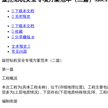

下载本文档

关闭预览

下载本文档

收藏

分享赚钱
奖
文本预览

常见问题
旋挖钻机安全专项方案范本（二篇）
第一篇
工程概况
本次工程为[具体工程名称]，位于[详细地理位置]。工程主要
层多为[上层地质情况]，下层存在[下层地质特殊情况]等。工程
编制依据