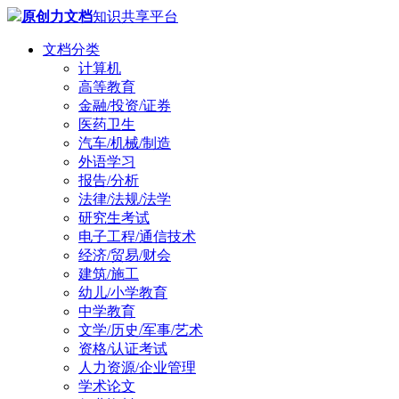
原创力文档
知识共享平台
文档分类
计算机
高等教育
金融/投资/证券
医药卫生
汽车/机械/制造
外语学习
报告/分析
法律/法规/法学
研究生考试
电子工程/通信技术
经济/贸易/财会
建筑/施工
幼儿/小学教育
中学教育
文学/历史/军事/艺术
资格/认证考试
人力资源/企业管理
学术论文