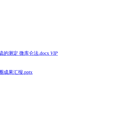
测定 微库仑法.docx
VIP
果汇报.pptx