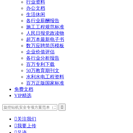
行业资料
办公文档
生活休闲
各行业薪酬报告
施工工程规范标准
人民日报党政读物
超万本最新电子书
数万应聘简历模板
企业价值评估
各行业分析报告
百万专利下载
50万教育期刊文
水利水电工程资料
百万正版国家标准
免费文档
VIP精选


关注我们

我要上传

足迹