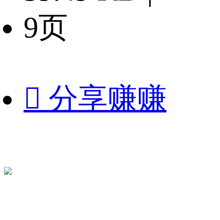
9页

分享赚赚