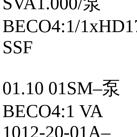
SVA1.000/泵
BECO4:1/1xHD1
SSF
01.10 01SM–泵
BECO4:1 VA
1012‑20‑01A–