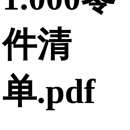
件清
单.pdf