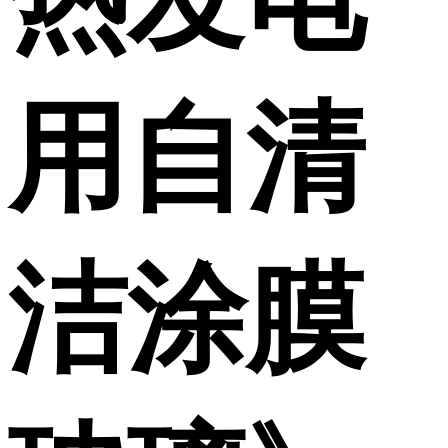
用自清
洁涂膜