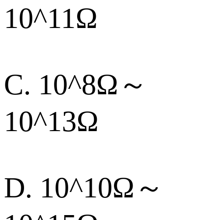
10^11Ω
C. 10^8Ω～
10^13Ω
D. 10^10Ω～