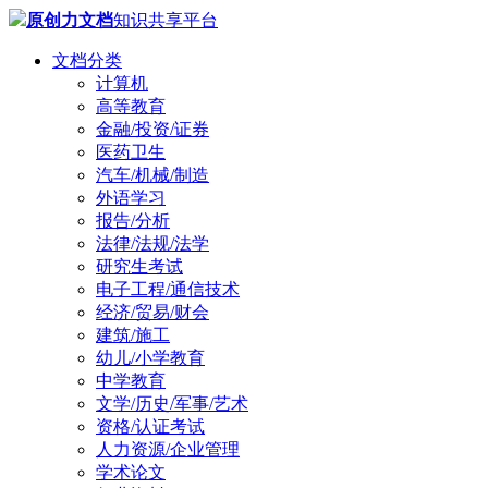
原创力文档
知识共享平台
文档分类
计算机
高等教育
金融/投资/证券
医药卫生
汽车/机械/制造
外语学习
报告/分析
法律/法规/法学
研究生考试
电子工程/通信技术
经济/贸易/财会
建筑/施工
幼儿/小学教育
中学教育
文学/历史/军事/艺术
资格/认证考试
人力资源/企业管理
学术论文