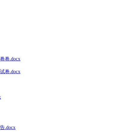
.docx
.docx
x
docx