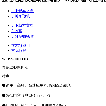

下载本文档

关闭预览

下载本文档

收藏

分享赚钱
奖
文本预览

常见问题
WEP240RF0603
陶瓷ESD保护器
特点
⚫适用于高频、高速应用的理想ESD保护。
⚫超低电容（典型值为0.2pF）。
⚫快速响应时间（1ns，典型值为0.5ns）。