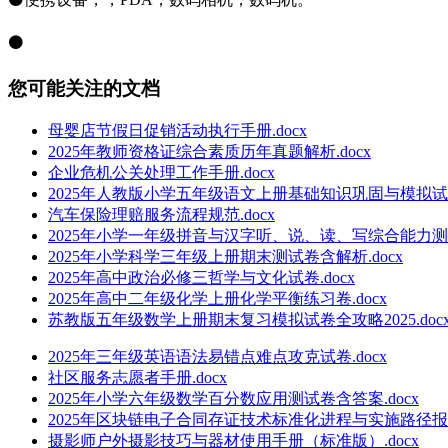
⚫
您可能关注的文档
母婴店节假日促销活动执行手册.docx
2025年教师资格证综合素质历年真题解析.docx
企业危机公关处理工作手册.docx
2025年人教版小学五年级语文上册基础知识巩固与模拟试卷卷
汽车保险理赔服务流程规范.docx
2025年小学一年级拼音与汉字听、说、读、写综合能力测试卷
2025年小学科学三年级上册期末测试卷含解析.docx
2025年高中政治必修三哲学与文化试卷.docx
2025年高中二年级化学上册化学平衡练习卷.docx
苏教版五年级数学上册期末复习模拟试卷全攻略2025.doc
2025年三年级英语语法易错点难点攻克试卷.docx
社区服务志愿者手册.docx
2025年小学六年级数学百分数应用测试卷含答案.docx
2025年区块链电子合同存证技术标准化进程与实施路径报告.
摄影师户外摄影技巧与器材使用手册（标准版）.docx