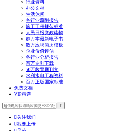
行业资料
办公文档
生活休闲
各行业薪酬报告
施工工程规范标准
人民日报党政读物
超万本最新电子书
数万应聘简历模板
企业价值评估
各行业分析报告
百万专利下载
50万教育期刊文
水利水电工程资料
百万正版国家标准
免费文档
VIP精选


关注我们

我要上传

足迹