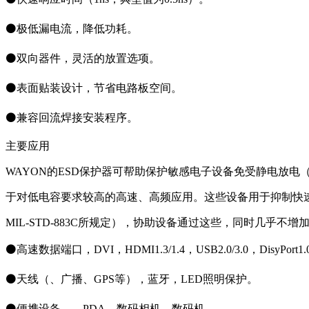
⚫极低漏电流，降低功耗。
⚫双向器件，灵活的放置选项。
⚫表面贴装设计，节省电路板空间。
⚫兼容回流焊接安装程序。
主要应用
WAYON的ESD保护器可帮助保护敏感电子设备免受静电放电
于对低电容要求较高的高速、高频应用。这些设备用于抑制快速上升的E
MIL‑STD‑883C所规定），协助设备通过这些，同时几乎不
⚫高速数据端口，DVI，HDMI1.3/1.4，USB2.0/3.0，DisyPort1.0
⚫天线（、广播、GPS等），蓝牙，LED照明保护。
⚫便携设备，，PDA，数码相机，数码机。