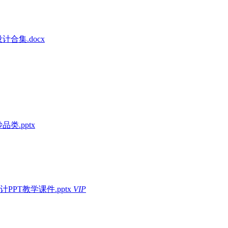
计合集.docx
.pptx
T教学课件.pptx
VIP