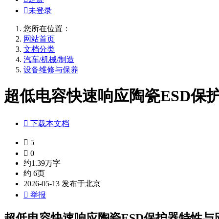

未登录
您所在位置：
网站首页
文档分类
汽车/机械/制造
设备维修与保养
超低电容快速响应陶瓷ESD保护

下载本文档

5

0
约1.39万字
约 6页
2026-05-13 发布于北京

举报
超低电容快速响应陶瓷ESD保护器特性与应用