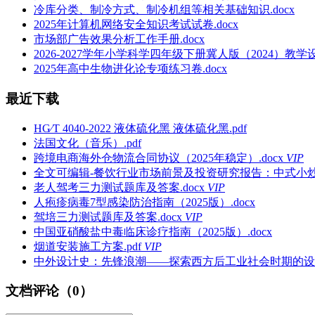
冷库分类、制冷方式、制冷机组等相关基础知识.docx
2025年计算机网络安全知识考试试卷.docx
市场部广告效果分析工作手册.docx
2026-2027学年小学科学四年级下册冀人版（2024）教学设
2025年高中生物进化论专项练习卷.docx
最近下载
HG∕T 4040-2022 液体硫化黑 液体硫化黑.pdf
法国文化（音乐）.pdf
跨境电商海外仓物流合同协议（2025年稳定）.docx
VIP
全文可编辑-餐饮行业市场前景及投资研究报告：中式小炒品类
老人驾考三力测试题库及答案.docx
VIP
人疱疹病毒7型感染防治指南（2025版）.docx
驾培三力测试题库及答案.docx
VIP
中国亚硝酸盐中毒临床诊疗指南（2025版）.docx
烟道安装施工方案.pdf
VIP
中外设计史：先锋浪潮——探索西方后工业社会时期的设计PP
文档评论（0）