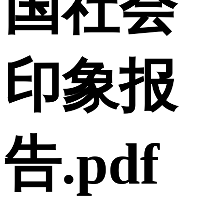
国社会
印象报
告.pdf