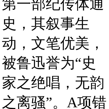
第一部纪传体通
史，其叙事生
动，文笔优美，
被鲁迅誉为“史
家之绝唱，无韵
之离骚”。A项错