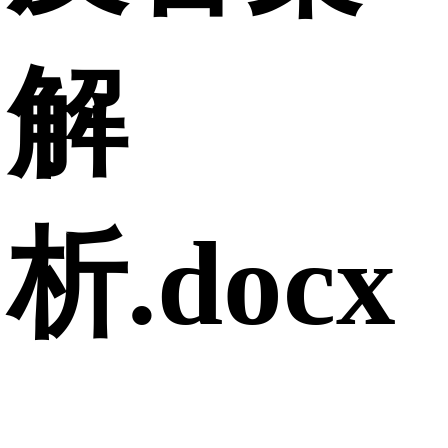
解
析.docx