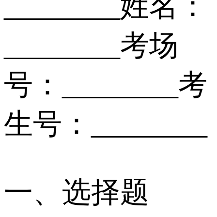
________姓名：
________考场
号：________考
生号：________
一、选择题