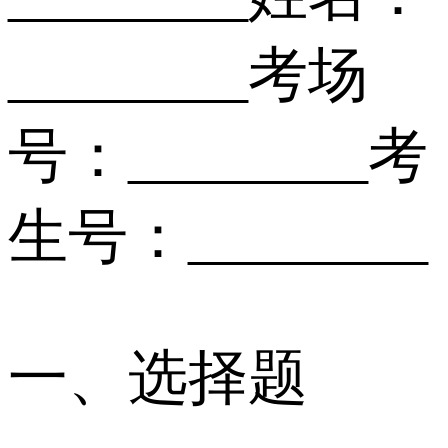
________考场
号：________考
生号：________
一、选择题