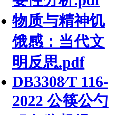
物质与精神饥
饿感：当代文
明反思.pdf
DB3308∕T 116-
2022 公筷公勺