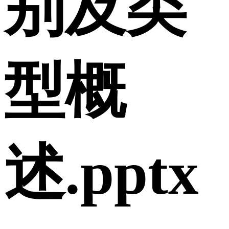
别及类
型概
述.pptx