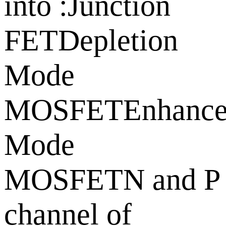
into :Junction
FETDepletion
Mode
MOSFETEnhance
Mode
MOSFETN and P
channel of