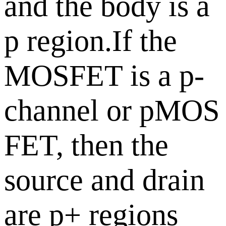
and the body is a
p region.If the
MOSFET is a p-
channel or pMOS
FET, then the
source and drain
are p+ regions