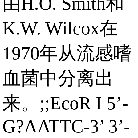
由H.O. Smith和
K.W. Wilcox在
1970年从流感嗜
血菌中分离出
来。;;EcoR I 5’-
G?AATTC-3’ 3’-