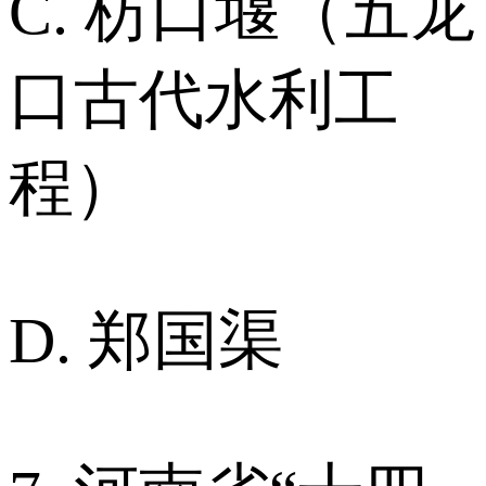
C. 枋口堰（五龙
口古代水利工
程）
D. 郑国渠