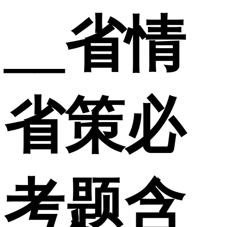
__省情
省策必
考题含