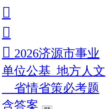



2026济源市事业
单位公基_地方人文
__省情省策必考题
含答案
搜索