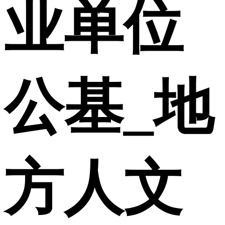
业单位
公基_地
方人文