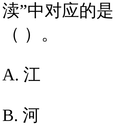
渎”中对应的是
（ ）。
A. 江
B. 河