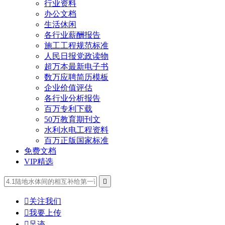
行业资料
办公文档
生活休闲
各行业薪酬报告
施工工程规范标准
人民日报党政读物
超万本最新电子书
数万应聘简历模板
企业价值评估
各行业分析报告
百万专利下载
50万教育期刊文
水利水电工程资料
百万正版国家标准
免费文档
VIP精选


关注我们

我要上传

足迹