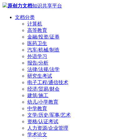
原创力文档
知识共享平台
文档分类
计算机
高等教育
金融/投资/证券
医药卫生
汽车/机械/制造
外语学习
报告/分析
法律/法规/法学
研究生考试
电子工程/通信技术
经济/贸易/财会
建筑/施工
幼儿/小学教育
中学教育
文学/历史/军事/艺术
资格/认证考试
人力资源/企业管理
学术论文