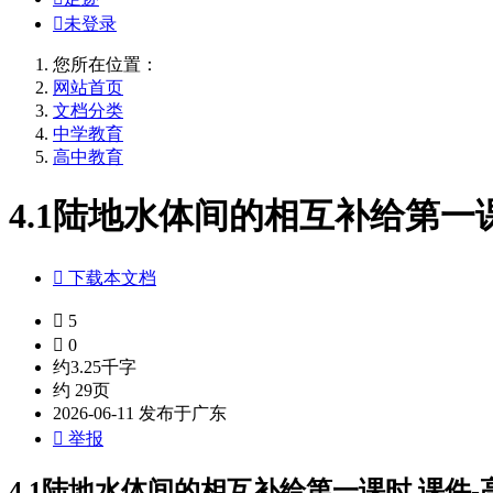

未登录
您所在位置：
网站首页
文档分类
中学教育
高中教育
4.1陆地水体间的相互补给第一课

下载本文档

5

0
约3.25千字
约 29页
2026-06-11 发布于广东

举报
4.1陆地水体间的相互补给第一课时 课件-高