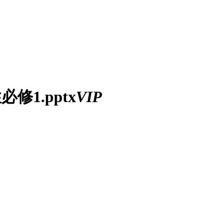
1.pptx
VIP