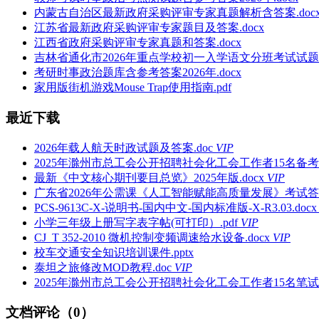
内蒙古自治区最新政府采购评审专家真题解析含答案.doc
江苏省最新政府采购评审专家题目及答案.docx
江西省政府采购评审专家真题和答案.docx
吉林省通化市2026年重点学校初一入学语文分班考试试题及
考研时事政治题库含参考答案2026年.docx
家用版街机游戏Mouse Trap使用指南.pdf
最近下载
2026年载人航天时政试题及答案.doc
VIP
2025年滁州市总工会公开招聘社会化工会工作者15名备考题
最新《中文核心期刊要目总览》2025年版.docx
VIP
广东省2026年公需课《人工智能赋能高质量发展》考试答案
PCS-9613C-X-说明书-国内中文-国内标准版-X-R3.03.docx
小学三年级上册写字表字帖(可打印）.pdf
VIP
CJ_T 352-2010 微机控制变频调速给水设备.docx
VIP
校车交通安全知识培训课件.pptx
泰坦之旅修改MOD教程.doc
VIP
2025年滁州市总工会公开招聘社会化工会工作者15名笔试备
文档评论（0）