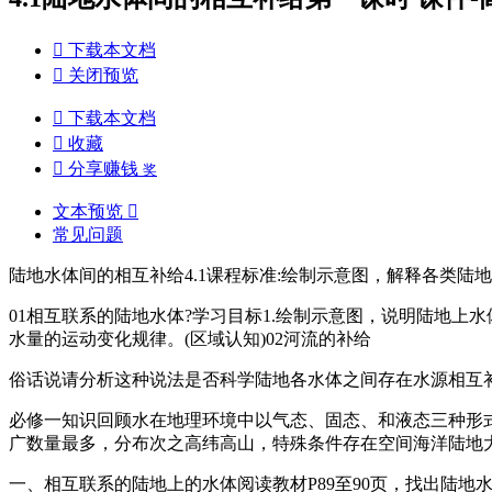

下载本文档

关闭预览

下载本文档

收藏

分享赚钱
奖
文本预览

常见问题
陆地水体间的相互补给4.1课程标准:绘制示意图，解释各类陆
01相互联系的陆地水体?学习目标1.绘制示意图，说明陆地上水
水量的运动变化规律。(区域认知)02河流的补给
俗话说请分析这种说法是否科学陆地各水体之间存在水源相互
必修一知识回顾水在地理环境中以气态、固态、和液态三种形
广数量最多，分布次之高纬高山，特殊条件存在空间海洋陆地
一、相互联系的陆地上的水体阅读教材P89至90页，找出陆