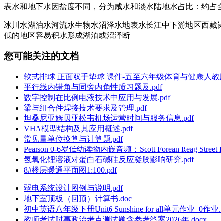
表水和地下水因盐度不同，分为咸水和淡水陆地水占比：约占全球水储
冰川水湖泊水河流水生物水沼泽水地表水长江中下游地区西藏
低的地区容易积水形成湖泊或沼泽断
您可能关注的文档
软式排球 正面双手垫球 课件-五至六年级体育与健康人教版.
平行线内错角与同旁内角性质习题及.pdf
数字控制在比例电液技术中应用与发展.pdf
梁与组合件焊接技术要求及管理.pdf
坦桑尼亚姆贝亚松韦机场运营时间与服务信息.pdf
VHA模型结构及其应用概述.pdf
常见量单位换算与计算题.pdf
Pearson 0-6岁低幼读物内嵌音频：Scott Forean Reag Street K.
氢氧化锂溶液对蛋白石碱硅反应凝胶影响研究.pdf
8#楼层暖通平面图1:100.pdf
弱电系统设计图例与说明.pdf
地下室顶板（回顶）计算书.doc
初中英语八年级下册Unit6 Sunshine for all单元作业_0作业.
教师考试时事政治考点测试题含参考答案2026年.docx