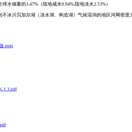
量的3.47%（陆地咸水0.94%,陆地淡水2.53%）
岗不冰川贝加尔湖（淡水湖、构造湖）气候湿润的地区河网密度
pptx
1.3.pdf
pdf