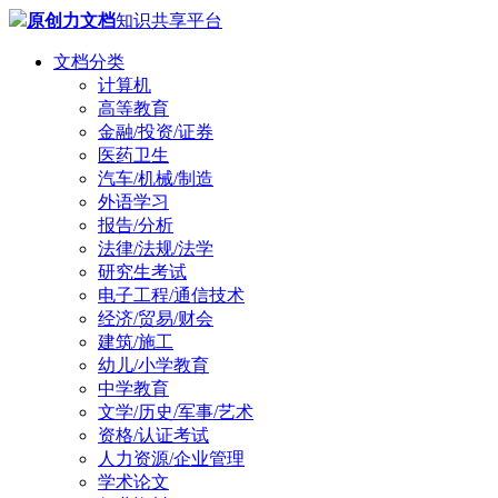
原创力文档
知识共享平台
文档分类
计算机
高等教育
金融/投资/证券
医药卫生
汽车/机械/制造
外语学习
报告/分析
法律/法规/法学
研究生考试
电子工程/通信技术
经济/贸易/财会
建筑/施工
幼儿/小学教育
中学教育
文学/历史/军事/艺术
资格/认证考试
人力资源/企业管理
学术论文