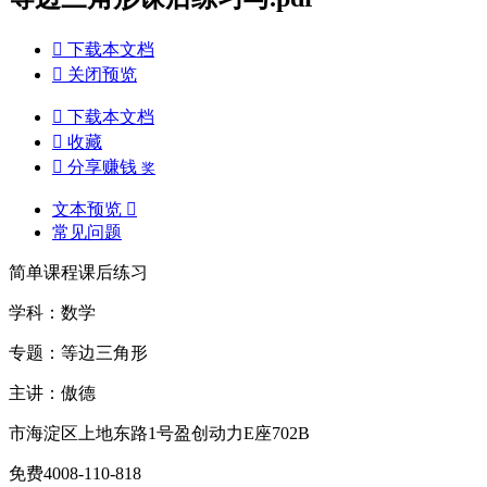

下载本文档

关闭预览

下载本文档

收藏

分享赚钱
奖
文本预览

常见问题
简单课程课后练习
学科：数学
专题：等边三角形
主讲：傲德
市海淀区上地东路1号盈创动力E座702B
免费4008-110-818