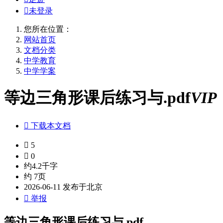

未登录
您所在位置：
网站首页
文档分类
中学教育
中学学案
等边三角形课后练习与.pdf
VIP

下载本文档

5

0
约4.2千字
约 7页
2026-06-11 发布于北京

举报
等边三角形课后练习与.pdf