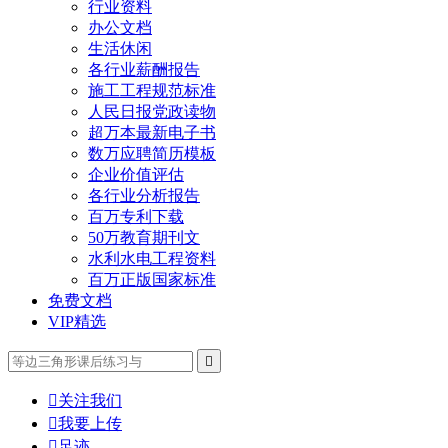
行业资料
办公文档
生活休闲
各行业薪酬报告
施工工程规范标准
人民日报党政读物
超万本最新电子书
数万应聘简历模板
企业价值评估
各行业分析报告
百万专利下载
50万教育期刊文
水利水电工程资料
百万正版国家标准
免费文档
VIP精选


关注我们

我要上传

足迹