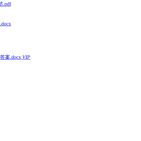
.pdf
ocx
.docx
VIP