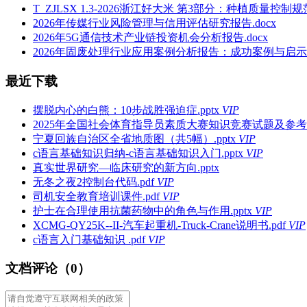
T_ZJLSX 1.3-2026浙江好大米 第3部分：种植质量控制规范
2026年传媒行业风险管理与信用评估研究报告.docx
2026年5G通信技术产业链投资机会分析报告.docx
2026年固废处理行业应用案例分析报告：成功案例与启示.d
最近下载
摆脱内心的白熊：10步战胜强迫症.pptx
VIP
2025年全国社会体育指导员素质大赛知识竞赛试题及参考答案
宁夏回族自治区全省地质图（共5幅）.pptx
VIP
c语言基础知识归纳-c语言基础知识入门.pptx
VIP
真实世界研究—临床研究的新方向.pptx
无冬之夜2控制台代码.pdf
VIP
司机安全教育培训课件.pdf
VIP
护士在合理使用抗菌药物中的角色与作用.pptx
VIP
XCMG-QY25K--II-汽车起重机-Truck-Crane说明书.pdf
VIP
c语言入门基础知识 .pdf
VIP
文档评论（0）