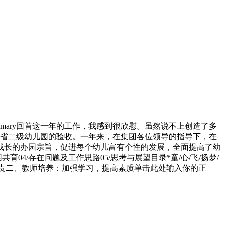
rkSummary回首这一年的工作，我感到很欣慰。虽然说不上创造了多
过省二级幼儿园的验收。一年来，在集团各位领导的指导下，在
成长的办园宗旨，促进每个幼儿富有个性的发展，全面提高了幼
育04/存在问题及工作思路05/思考与展望目录*童/心/飞/扬梦/
落实制度，明确职责二、教师培养：加强学习，提高素质单击此处输入你的正