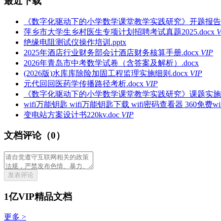
最近下载
《数字化驱动下的小学数学课堂教学实践研究》开题报告.p
萍乡市大学生乡村医生专项计划招聘考试真题2025.docx
V
绝缘电阻测试仪操作培训.pptx
2025年酒店行业财务部会计酒店财务核算手册.docx
VIP
2026年青岛市中考数学试卷（含答案及解析）.docx
(2026版)水库库除险加固工程监理实施细则.docx
VIP
元代回回医药学传播路径考析.docx
VIP
《数字化驱动下的小学数学课堂教学实践研究》课题实施方案
wifi万能钥匙 wifi万能钥匙下载 wifi密码查看器 360免费wifi.
变电站方案设计书220kv.doc
VIP
文档评论（0）
发表评论
1亿VIP精品文档
更多 >