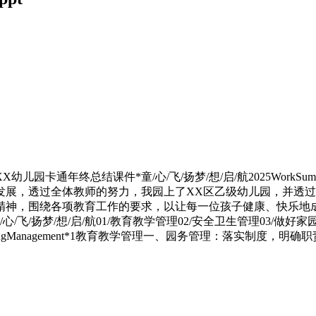
XX幼儿园卡通年终总结课件*童/心/飞/扬梦/想/启/航2025Wo
发展，透过全体教师的努力，我园上了XX区乙级幼儿园，并透
精神，围绕各项教育工作的要求，以让每一位孩子健康、快乐地
扬梦/想/启/航01/教育教学管理02/安全卫生管理03/做好家园共
andTeachingManagement*1教育教学管理一、园务管理：