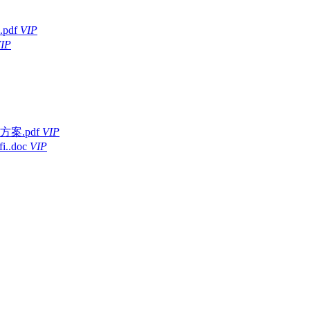
df
VIP
IP
.pdf
VIP
.doc
VIP