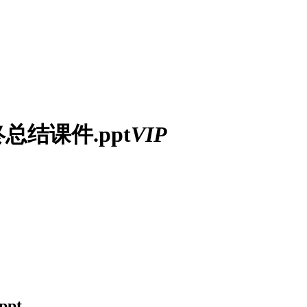
结课件.ppt
VIP
pt