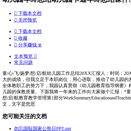

下载本文档

关闭预览

下载本文档

收藏

分享赚钱
奖
文本预览

常见问题
童/心/飞/扬梦/想/启/航幼儿园工作总结20XX汇报人：时间：20
大的成绩，但我立足于本职岗位，用心进取，推动了幼儿园的
全体教职工的努力下，我园认真贯彻《幼儿园教育指导纲要》
儿园的保教质量。下面我将一年来的工作向大家做个汇报：*童/心/飞/
想/启/航教育教学管理第1部分WorkSummaryEducation
文，文字是您思
您可能关注的文档
勿忘国耻国家公祭日PPT.ppt