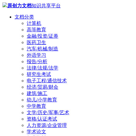
原创力文档
知识共享平台
文档分类
计算机
高等教育
金融/投资/证券
医药卫生
汽车/机械/制造
外语学习
报告/分析
法律/法规/法学
研究生考试
电子工程/通信技术
经济/贸易/财会
建筑/施工
幼儿/小学教育
中学教育
文学/历史/军事/艺术
资格/认证考试
人力资源/企业管理
学术论文