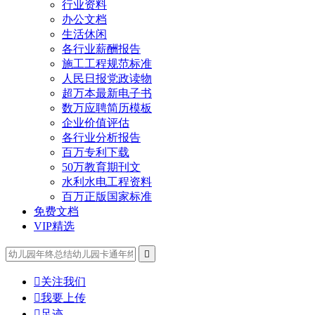
行业资料
办公文档
生活休闲
各行业薪酬报告
施工工程规范标准
人民日报党政读物
超万本最新电子书
数万应聘简历模板
企业价值评估
各行业分析报告
百万专利下载
50万教育期刊文
水利水电工程资料
百万正版国家标准
免费文档
VIP精选


关注我们

我要上传

足迹