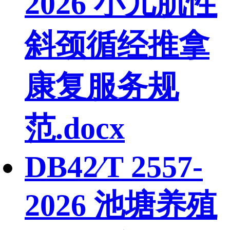
2026 小儿肌性
斜颈循经推拿
康复服务规
范.docx
DB42∕T 2557-
2026 池塘养殖