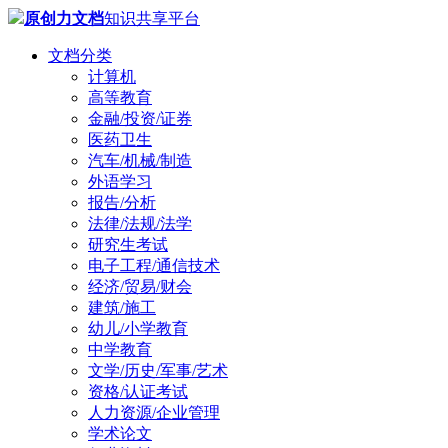
原创力文档
知识共享平台
文档分类
计算机
高等教育
金融/投资/证券
医药卫生
汽车/机械/制造
外语学习
报告/分析
法律/法规/法学
研究生考试
电子工程/通信技术
经济/贸易/财会
建筑/施工
幼儿/小学教育
中学教育
文学/历史/军事/艺术
资格/认证考试
人力资源/企业管理
学术论文