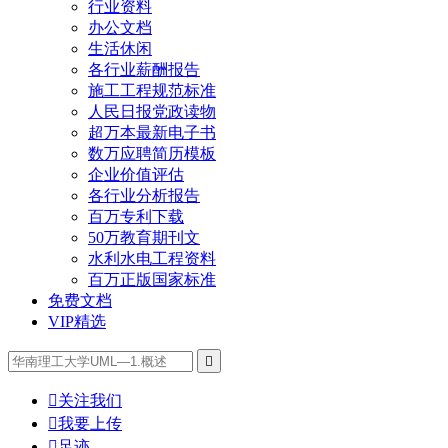
行业资料
办公文档
生活休闲
各行业薪酬报告
施工工程规范标准
人民日报党政读物
超万本最新电子书
数万应聘简历模板
企业价值评估
各行业分析报告
百万专利下载
50万教育期刊文
水利水电工程资料
百万正版国家标准
免费文档
VIP精选


关注我们

我要上传

足迹