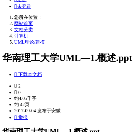

未登录
您所在位置：
网站首页
文档分类
计算机
UML理论/建模
华南理工大学UML—1.概述.pp

下载本文档

2

0
约4.05千字
约 42页
2017-09-04 发布于安徽

举报
华南理工大学UML—1.概述.ppt