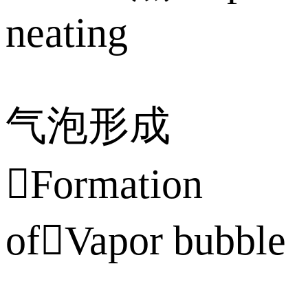
neating
气泡形成
Formation
ofVapor bubble