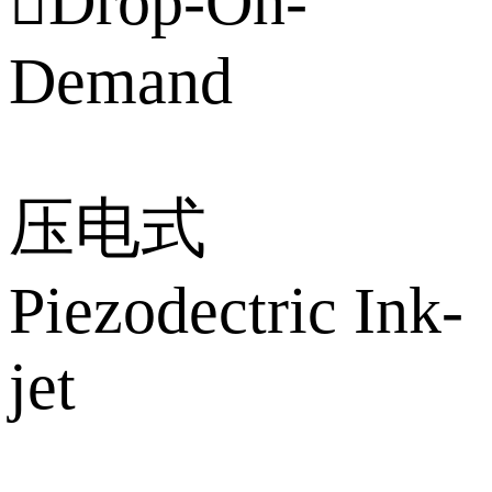
Drop-On-
Demand
压电式
Piezodectric Ink-
jet