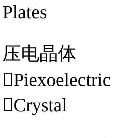
Plates
压电晶体
Piexoelectric
Crystal