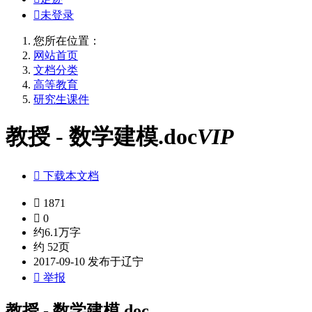

未登录
您所在位置：
网站首页
文档分类
高等教育
研究生课件
教授 - 数学建模.doc
VIP

下载本文档

1871

0
约6.1万字
约 52页
2017-09-10 发布于辽宁

举报
教授 - 数学建模.doc