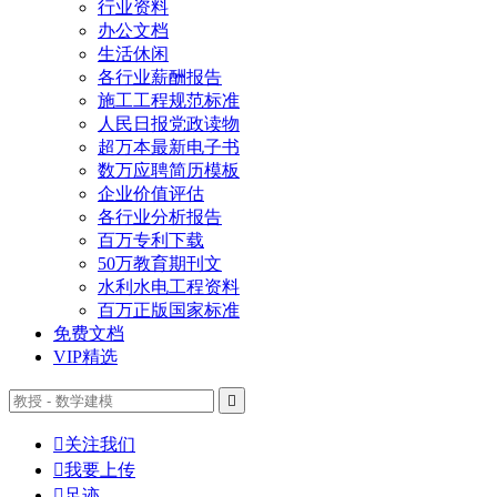
行业资料
办公文档
生活休闲
各行业薪酬报告
施工工程规范标准
人民日报党政读物
超万本最新电子书
数万应聘简历模板
企业价值评估
各行业分析报告
百万专利下载
50万教育期刊文
水利水电工程资料
百万正版国家标准
免费文档
VIP精选


关注我们

我要上传

足迹