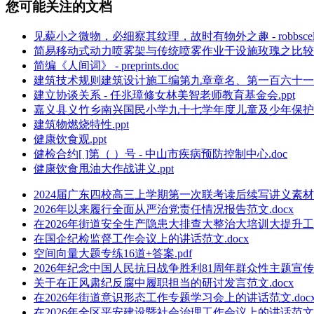
您可能关注的文档
见藐小之微物，必细察其纹理，故时有物外之趣 - robbscelebpi
简易移动式动力喷雾架与传统喷雾作业于设施玫瑰之比较研究
简编《人间词》 - preprints.doc
建筑技术规则建筑设计施工编第九章章名、第一百六十一条.
建立协谈关系 - 任兆璋修女林美智老师教育基金会.ppt
嘉义县义竹乡南兴国民小学九十七学年度儿童及少年保护 - 
建筑物燃烧特性.ppt
健康饮食观.ppt
健检合约[ ]第（ ）号 - 中山市疾病预防控制中心.doc
健康饮食甩油大作战讲义.ppt
2024届广东四校高三上学期第一次联考读后续写讲义素材.d
2026年以来履行全面从严治党责任情况报告范文.docx
在2026年街道安全生产隐患大排查大整治大培训大提升工作
在国企纪检监督工作会议上的讲话范文.docx
空间向量大题专练16道+答案.pdf
2026年纪念中国人民抗日战争胜利81周年群众性主题宣传
关于在正风肃纪反腐中履职担当的研讨发言范文.docx
在2026年街道意识形态工作专题学习会上的讲话范文.doc
在2026年全区平安建设暨社会治理工作会议上的讲话范文.d