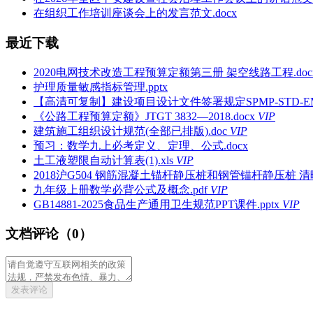
在组织工作培训座谈会上的发言范文.docx
最近下载
2020电网技术改造工程预算定额第三册 架空线路工程.doc
护理质量敏感指标管理.pptx
【高清可复制】建设项目设计文件签署规定SPMP-STD-EM2007
《公路工程预算定额》JTGT 3832—2018.docx
VIP
建筑施工组织设计规范(全部已排版).doc
VIP
预习：数学九上必考定义、定理、公式.docx
土工液塑限自动计算表(1).xls
VIP
2018沪G504 钢筋混凝土锚杆静压桩和钢管锚杆静压桩 清晰
九年级上册数学必背公式及概念.pdf
VIP
GB14881-2025食品生产通用卫生规范PPT课件.pptx
VIP
文档评论（0）
发表评论