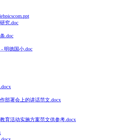
cscom.ppt
.doc
doc
明德国小.doc
ocx
部署会上的讲话范文.docx
教育活动实施方案范文供参考.docx
x
ocx