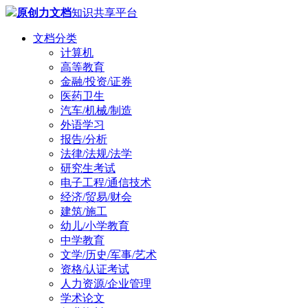
原创力文档
知识共享平台
文档分类
计算机
高等教育
金融/投资/证券
医药卫生
汽车/机械/制造
外语学习
报告/分析
法律/法规/法学
研究生考试
电子工程/通信技术
经济/贸易/财会
建筑/施工
幼儿/小学教育
中学教育
文学/历史/军事/艺术
资格/认证考试
人力资源/企业管理
学术论文