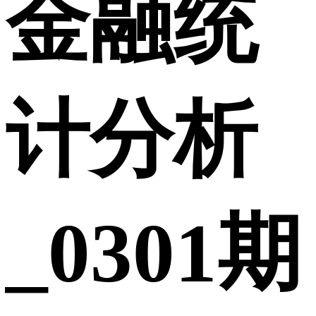
金融统
计分析
_0301期