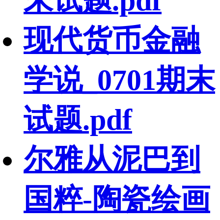
末试题.pdf
现代货币金融
学说_0701期末
试题.pdf
尔雅从泥巴到
国粹-陶瓷绘画