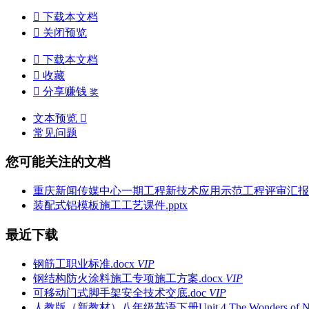

下载本文档

关闭预览

下载本文档

收藏

分享赚钱
奖
文本预览

常见问题
您可能关注的文档
重庆新闻传媒中心一期工程新技术应用示范工程评审汇报资料
装配式铝模板施工工艺课件.pptx
最近下载
钢筋工职业标准.docx
VIP
钢结构防火涂料施工专项施工方案.docx
VIP
可移动门式脚手架安全技术交底.doc
VIP
人教版（新教材）八年级英语下册Unit 4 The Wonders of Nature 