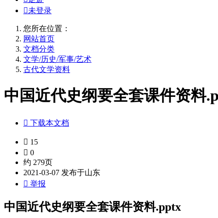

未登录
您所在位置：
网站首页
文档分类
文学/历史/军事/艺术
古代文学资料
中国近代史纲要全套课件资料.pp

下载本文档

15

0
约 279页
2021-03-07 发布于山东

举报
中国近代史纲要全套课件资料.pptx