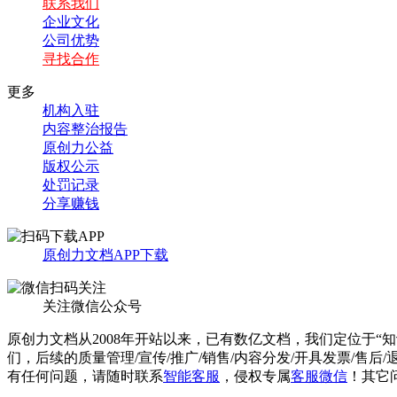
联系我们
企业文化
公司优势
寻找合作
更多
机构入驻
内容整治报告
原创力公益
版权公示
处罚记录
分享赚钱
原创力文档APP下载
关注微信公众号
原创力文档从2008年开站以来，已有数亿文档，我们定位于“
们，后续的质量管理/宣传/推广/销售/内容分发/开具发票/售后
有任何问题，请随时联系
智能客服
，侵权专属
客服微信
！其它