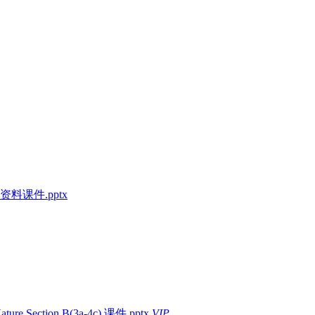
课件.pptx
Section B(3a-4c) 课件.pptx
VIP