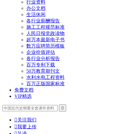
行业资料
办公文档
生活休闲
各行业薪酬报告
施工工程规范标准
人民日报党政读物
超万本最新电子书
数万应聘简历模板
企业价值评估
各行业分析报告
百万专利下载
50万教育期刊文
水利水电工程资料
百万正版国家标准
免费文档
VIP精选


关注我们

我要上传

足迹