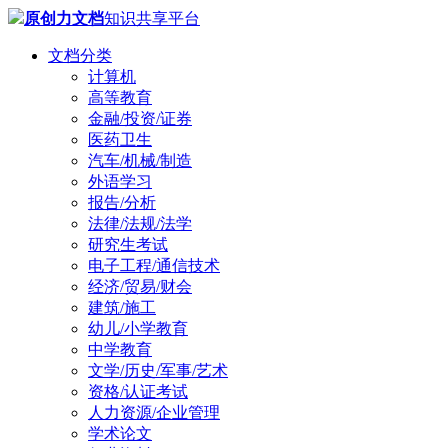
原创力文档
知识共享平台
文档分类
计算机
高等教育
金融/投资/证券
医药卫生
汽车/机械/制造
外语学习
报告/分析
法律/法规/法学
研究生考试
电子工程/通信技术
经济/贸易/财会
建筑/施工
幼儿/小学教育
中学教育
文学/历史/军事/艺术
资格/认证考试
人力资源/企业管理
学术论文