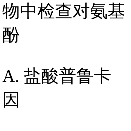
物中检查对氨基
酚
A. 盐酸普鲁卡
因