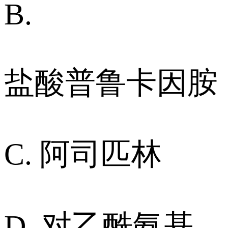
B.
盐酸普鲁卡因胺
C. 阿司匹林
D. 对乙酰氨基