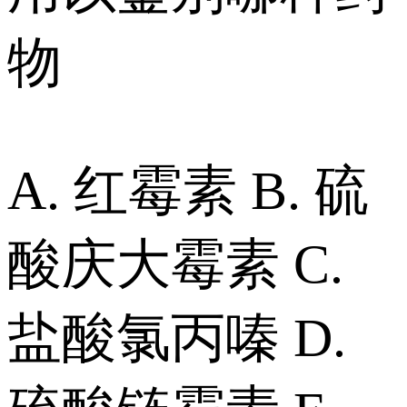
物
A. 红霉素 B. 硫
酸庆大霉素 C.
盐酸氯丙嗪 D.