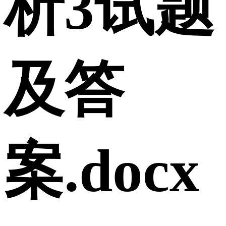
析3试题
及答
案.docx