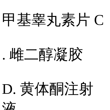
甲基睾丸素片 C
. 雌二醇凝胶
D. 黄体酮注射
液