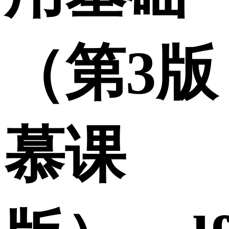
（第3版
慕课