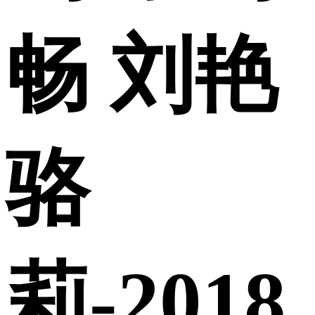
畅 刘艳
骆
莉-2018