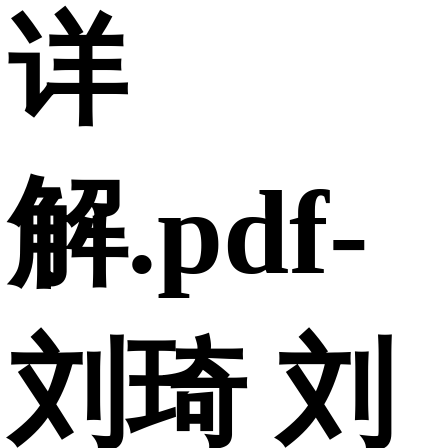
详
解.pdf-
刘琦 刘