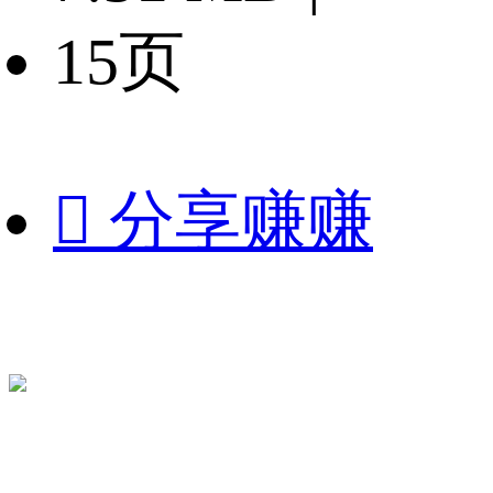
15页

分享赚赚