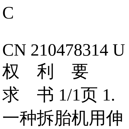
C
CN 210478314 U
权 利 要
求 书 1/1页 1.
一种拆胎机用伸