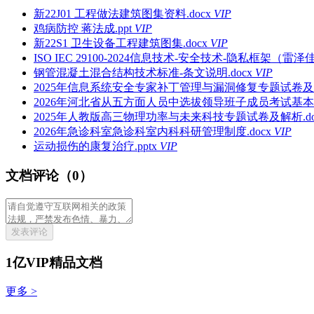
新22J01 工程做法建筑图集资料.docx
VIP
鸡病防控 蒋法成.ppt
VIP
新22S1 卫生设备工程建筑图集.docx
VIP
ISO IEC 29100-2024信息技术-安全技术-隐私框架（雷泽佳译
钢管混凝土混合结构技术标准-条文说明.docx
VIP
2025年信息系统安全专家补丁管理与漏洞修复专题试卷及解
2026年河北省从五方面人员中选拔领导班子成员考试基本
2025年人教版高三物理功率与未来科技专题试卷及解析.do
2026年急诊科室急诊科室内科科研管理制度.docx
VIP
运动损伤的康复治疗.pptx
VIP
文档评论（0）
发表评论
1亿VIP精品文档
更多 >