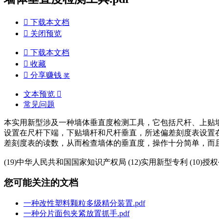

下载本文档

关闭预览

下载本文档

收藏

分享赚钱
奖
文本预览

常见问题
本实用新型涉及一种墙体垂直度检测工具，它包括尺杆、上贴
设置在尺杆下端，下贴墙杆和尺杆垂直，所述偏差刻度表设置
差刻度表的读数，从而检查墙体的垂直度，操作十分简单，而
(19)中华人民共和国国家知识产权局 (12)实用新型专利 (10)授权公告号 CN
您可能关注的文档
一种改性塑料颗粒多级精分装置.pdf
一种分片面包夹紧放置抓手.pdf