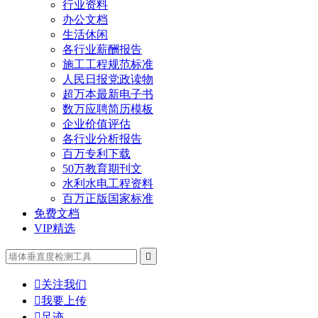
行业资料
办公文档
生活休闲
各行业薪酬报告
施工工程规范标准
人民日报党政读物
超万本最新电子书
数万应聘简历模板
企业价值评估
各行业分析报告
百万专利下载
50万教育期刊文
水利水电工程资料
百万正版国家标准
免费文档
VIP精选


关注我们

我要上传

足迹