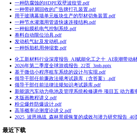
一种防腐蚀的HDPE双壁波纹管.pdf
一种带碎屑回收的广告牌打孔装置.pdf
用于玻璃幕墙单元板块生产的型材切角装置.pdf
一种节水灌溉用管道快速连接结构.pdf
一种贴膜机电气控制系统.pdf
卷料自动限位治具.pdf
发动机气缸及发动机.pdf
一种拆胎机用伸缩套.pdf
化工新材料行业深度报告_AI赋能化工之十_AI浪潮带动材料需
2026年第二季度全球游戏报告_22页_3mb.pptx
基于微信小程序租车系统的设计与实现.pdf
领导干部任前廉政法规考试题库（含答案）.pdf
领导干部任前法律法规知识考试题库.pdf
新能源汽车动力电池及管理系统检修课件 项目五 动力蓄电
木版画教程讲义.pdf
粉尘爆炸防爆设计.pdf
高等概率论测度论讲义.pdf
2025_波恩挑战_森林景观恢复的成效与潜力研究报告_40页_3
最近下载