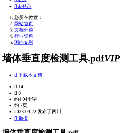

未登录
您所在位置：
网站首页
文档分类
行业资料
国内专利
墙体垂直度检测工具.pdf
VIP

下载本文档

14

0
约4.04千字
约 7页
2023-09-22 发布于四川

举报
墙体垂直度检测工具.pdf