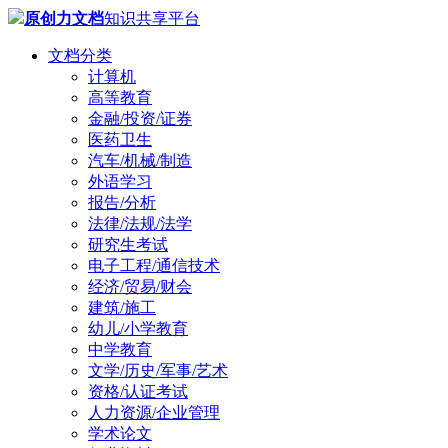
原创力文档
知识共享平台
文档分类
计算机
高等教育
金融/投资/证券
医药卫生
汽车/机械/制造
外语学习
报告/分析
法律/法规/法学
研究生考试
电子工程/通信技术
经济/贸易/财会
建筑/施工
幼儿/小学教育
中学教育
文学/历史/军事/艺术
资格/认证考试
人力资源/企业管理
学术论文