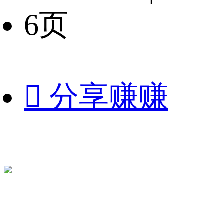
6页

分享赚赚