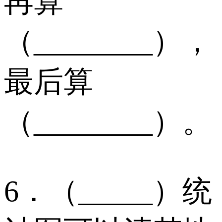
再算
（________），
最后算
（________）。
6．（_____）统