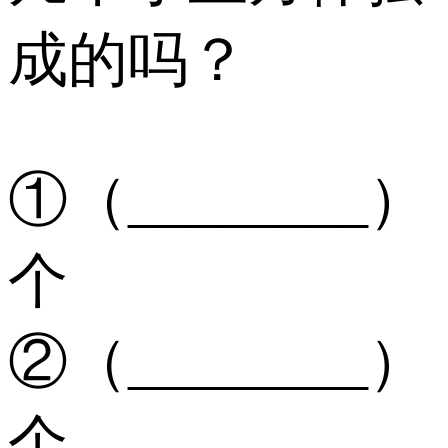
成的吗？
①（________）
个
②（________）
个