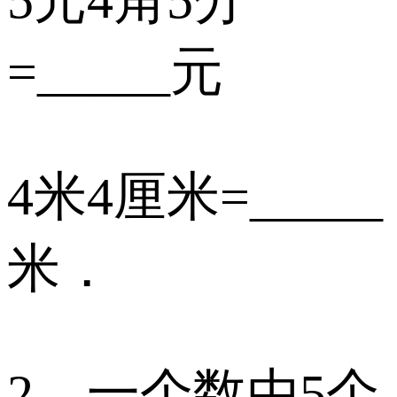
5元4角5分
=_____元
4米4厘米=_____
米．
2．一个数由5个