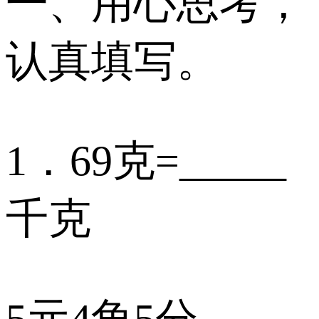
一、用心思考，
认真填写。
1．69克=_____
千克