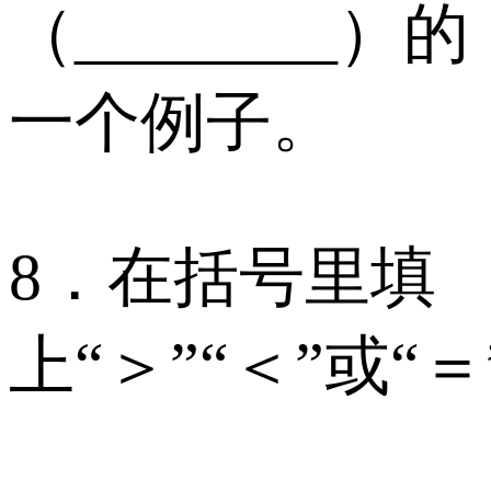
（________）的
一个例子。
8．在括号里填
上“＞”“＜”或“＝