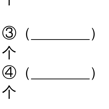
③（________）
个
④（________）
个