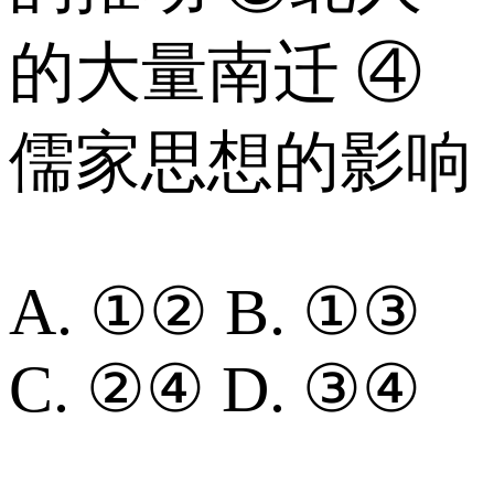
的大量南迁 ④
儒家思想的影响
A. ①② B. ①③
C. ②④ D. ③④