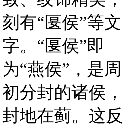
刻有“匽侯”等文
字。“匽侯”即
为“燕侯”，是周
初分封的诸侯，
封地在蓟。这反