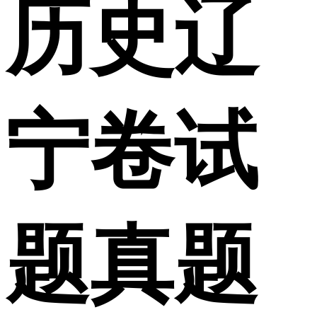
历史辽
宁卷试
题真题