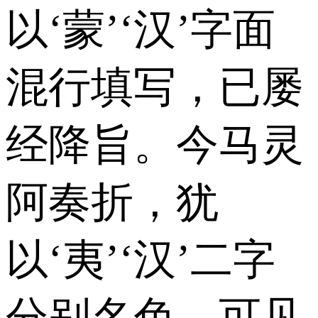
以‘蒙’‘汉’字面
混行填写，已屡
经降旨。今马灵
阿奏折，犹
以‘夷’‘汉’二字
分别名色，可见