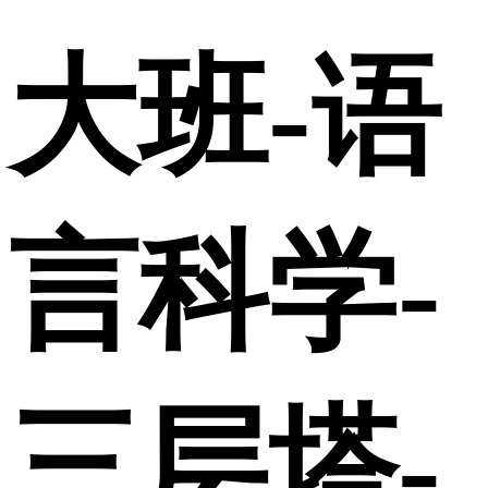
大班-语
言科学-
三层塔-