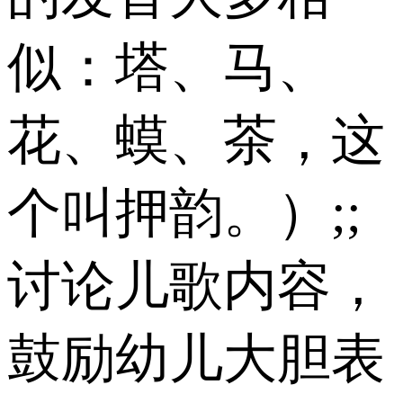
似：塔、马、
花、蟆、茶，这
个叫押韵。）;;
讨论儿歌内容，
鼓励幼儿大胆表