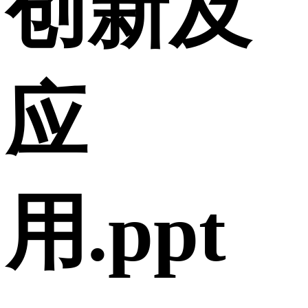
创新及
应
用.ppt