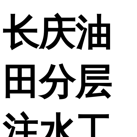
长庆油
田分层
注水工