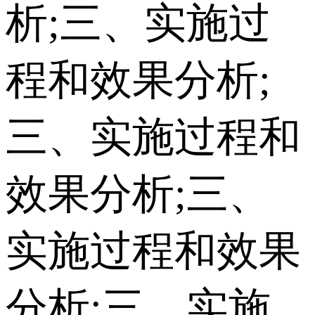
析;三、实施过
程和效果分析;
三、实施过程和
效果分析;三、
实施过程和效果
分析;三、实施