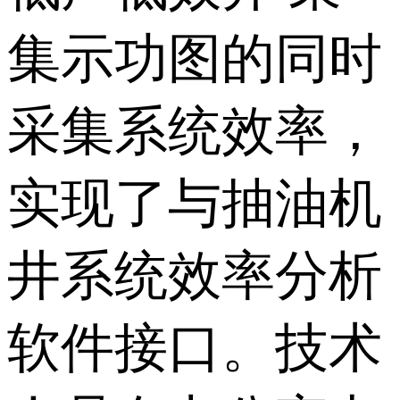
集示功图的同时
采集系统效率，
实现了与抽油机
井系统效率分析
软件接口。技术