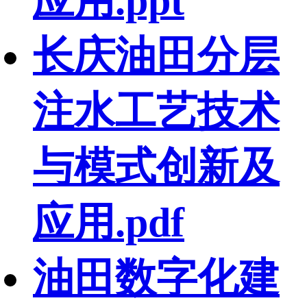
应用.ppt
长庆油田分层
注水工艺技术
与模式创新及
应用.pdf
油田数字化建