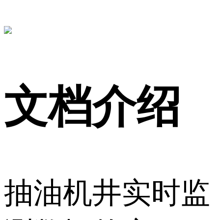
文档介绍
抽油机井实时监