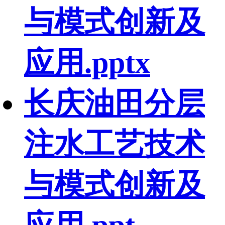
与模式创新及
应用.pptx
长庆油田分层
注水工艺技术
与模式创新及