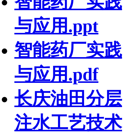
智能药厂实践
与应用.ppt
智能药厂实践
与应用.pdf
长庆油田分层
注水工艺技术