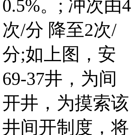
0.5%。; 冲次由4
次/分 降至2次/
分;如上图，安
69-37井，为间
开井，为摸索该
井间开制度，将