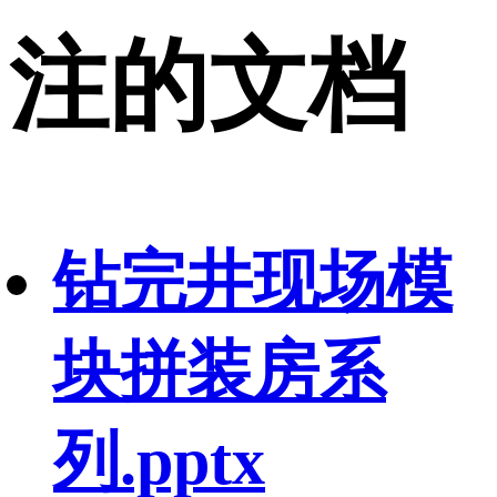
注的文档
钻完井现场模
块拼装房系
列.pptx