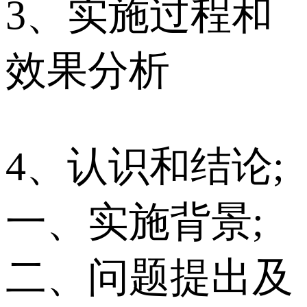
3、实施过程和
效果分析
4、认识和结论;
一、实施背景;
二、问题提出及