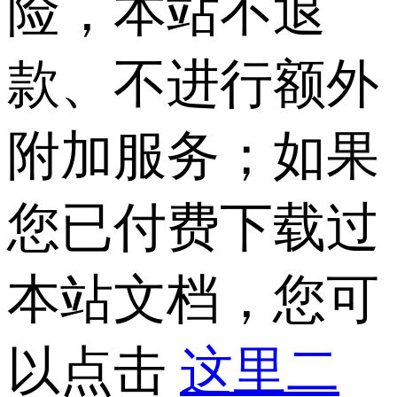
险，本站不退
款、不进行额外
附加服务；如果
您已付费下载过
本站文档，您可
以点击
这里二