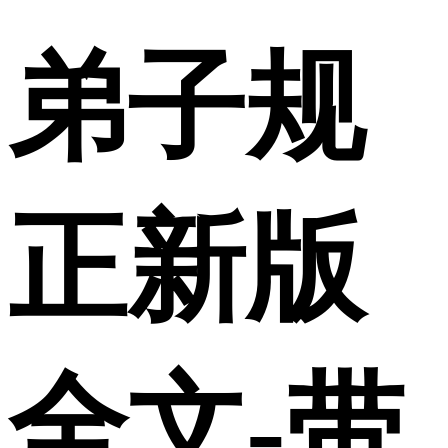
弟子规
正新版
全文-带