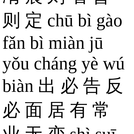
则 定 chū bì gào
fǎn bì miàn jū
yǒu cháng yè wú
biàn 出 必 告 反
必 面 居 有 常