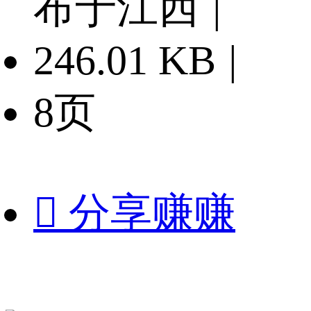
布于江西
|
246.01 KB
|
8页

分享赚赚