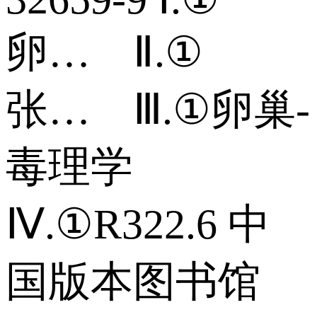
卵… Ⅱ.①
张… Ⅲ.①卵巢-
毒理学
Ⅳ.①R322.6 中
国版本图书馆