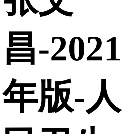
张文
昌-2021
年版-人