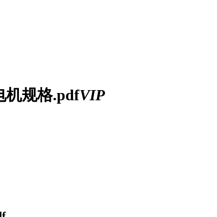
服电机规格.pdf
VIP
f