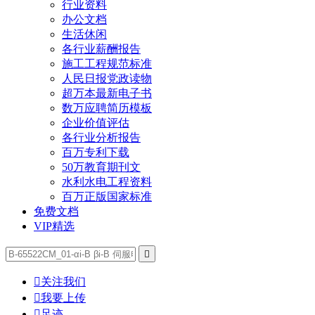
行业资料
办公文档
生活休闲
各行业薪酬报告
施工工程规范标准
人民日报党政读物
超万本最新电子书
数万应聘简历模板
企业价值评估
各行业分析报告
百万专利下载
50万教育期刊文
水利水电工程资料
百万正版国家标准
免费文档
VIP精选


关注我们

我要上传

足迹