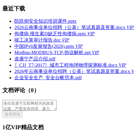
最近下载
防跌倒安全知识培训课件.pptx
2026云南事业单位招聘（公基）笔试真题及答案.docx
VIP
佝偻病 维生素D缺乏性佝偻病.pptx
VIP
竣工决算审计报告.doc
VIP
中国IPv6发展报告(2026).pptx
VIP
Modbus-MODBUS-TCP-协议解析.ppt
VIP
道康宁产品介绍.pdf
〖CJJ_T7-2017〗城市工程地球物理探测标准.docx
VIP
2026年云南事业单位招聘（公基）笔试真题及答案.docx
V
企业安全生产_安全台帐范本.pdf
文档评论（0）
发表评论
1亿VIP精品文档