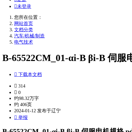

未登录
您所在位置：
网站首页
文档分类
汽车/机械/制造
电气技术
B-65522CM_01-αi-B βi-B 伺

下载本文档

314

0
约98.32万字
约 406页
2024-01-12 发布于辽宁

举报
B-65522CM_01-αi-B βi-B 伺服电机规格.pd