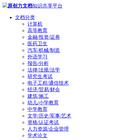
原创力文档
知识共享平台
文档分类
计算机
高等教育
金融/投资/证券
医药卫生
汽车/机械/制造
外语学习
报告/分析
法律/法规/法学
研究生考试
电子工程/通信技术
经济/贸易/财会
建筑/施工
幼儿/小学教育
中学教育
文学/历史/军事/艺术
资格/认证考试
人力资源/企业管理
学术论文