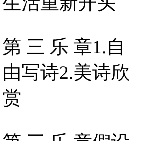
生活重新开头
第 三 乐 章1.自
由写诗2.美诗欣
赏