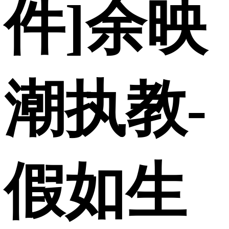
件]余映
潮执教-
假如生