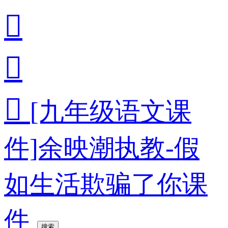



[九年级语文课
件]余映潮执教-假
如生活欺骗了你课
件
搜索