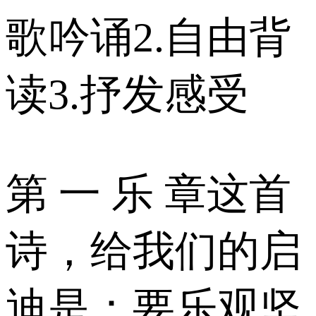
歌吟诵2.自由背
读3.抒发感受
第 一 乐 章这首
诗，给我们的启
迪是：要乐观坚