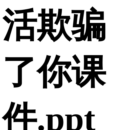
活欺骗
了你课
件.ppt