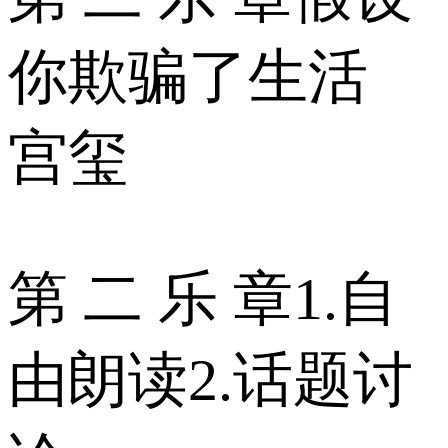
你欺骗了生活
宫玺
第 二 乐 章1.自
由朗读2.话题讨