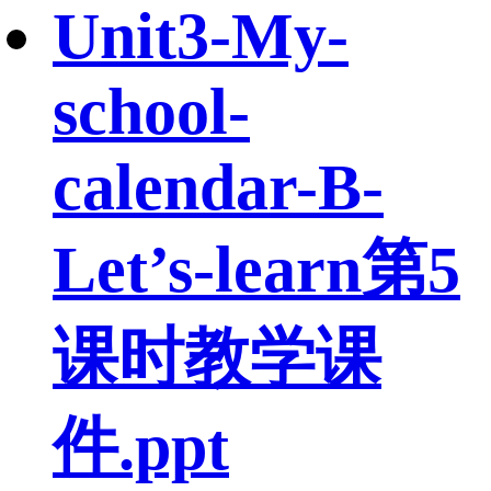
Unit3-My-
school-
calendar-B-
Let’s-learn第5
课时教学课
件.ppt