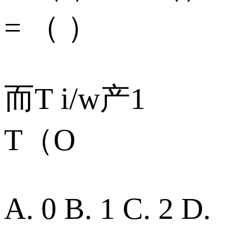
= （ ）
而T i/w产1
T（O
A. 0 B. 1 C. 2 D.