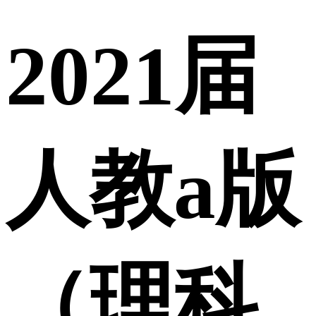
2021届
人教a版
（理科