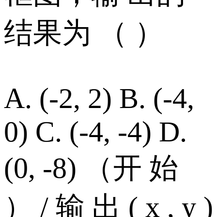
结果为 （ ）
A. (-2, 2) B. (-4,
0) C. (-4, -4) D.
(0, -8) （开 始
） / 输 出 ( x , y )