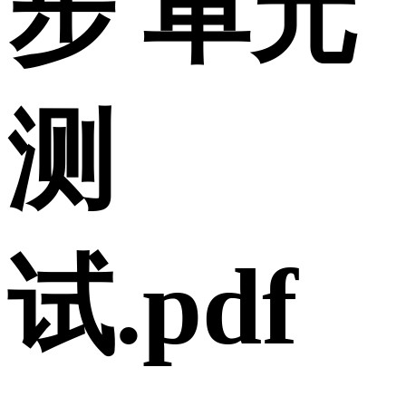
步 单元
测
试.pdf