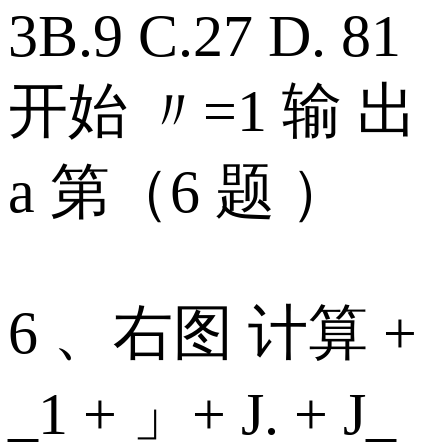
3B.9 C.27 D. 81
开始 〃=1 输 出
a 第（6 题 ）
6 、右图 计算 +
_1 + 」+ J. + J_