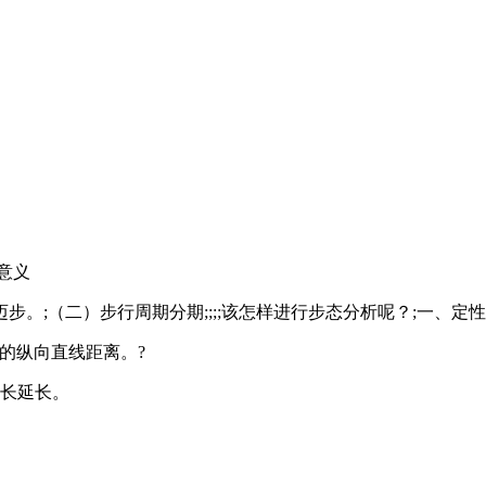
意义
步。;（二）步行周期分期;;;;该怎样进行步态分析呢？;一、定性分
点间的纵向直线距离。?
步长延长。