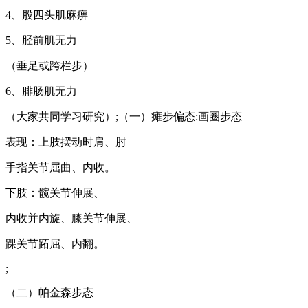
4、股四头肌麻痹
5、胫前肌无力
（垂足或跨栏步）
6、腓肠肌无力
（大家共同学习研究）;（一）瘫步偏态:画圈步态
表现：上肢摆动时肩、肘
手指关节屈曲、内收。
下肢：髋关节伸展、
内收并内旋、膝关节伸展、
踝关节跖屈、内翻。
;
（二）帕金森步态