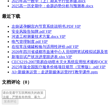
2025年高一数学（上）期末平行世界版.docx
2025高一历史期中：命题趋势分析与预测卷.docx
最近下载
左炔诺孕酮宫内节育系统说明书.PDF
VIP
安全风险告知牌.pdf
VIP
河道工程测量技术方案.docx
VIP
电气管理制度.pdf
VIP
在役常压储罐检验与适用性评价.pdf
VIP
2026年四川省成都市血液中心人员招聘笔试模拟试题及答案
新项目试产状况进度跟进表.xlsx
VIP
CECS219-2007简易自动喷水灭火系统应用技术规程(OCR).
2025年版全国医疗服务价格项目规范（完整版）.pdf
VIP
AI+新媒体运营：走进新媒体运营PPT教学课件.pptx
文档评论（0）
发表评论