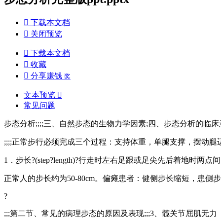

下载本文档

关闭预览

下载本文档

收藏

分享赚钱
奖
文本预览

常见问题
步态分析;;;;三、自然步态的生物力学因素;四、步态分析的临床
;;;;正常步行必须完成三个过程：支持体重，单腿支撑，摆动腿迈
1．步长?(step?length)?行走时左右足跟或足尖先后着地时两
正常人的步长约为50-80cm。偏瘫患者：健侧步长缩短，患侧
?
;;;第二节、常见的病理步态的原因及表现;;;3、髋关节屈肌无力