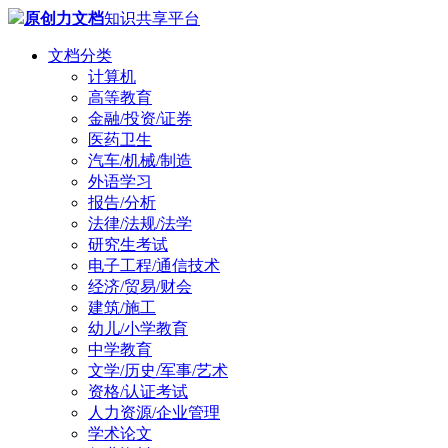
原创力文档
知识共享平台
文档分类
计算机
高等教育
金融/投资/证券
医药卫生
汽车/机械/制造
外语学习
报告/分析
法律/法规/法学
研究生考试
电子工程/通信技术
经济/贸易/财会
建筑/施工
幼儿/小学教育
中学教育
文学/历史/军事/艺术
资格/认证考试
人力资源/企业管理
学术论文