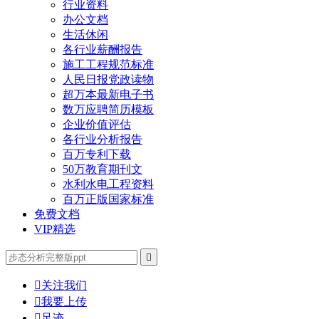
行业资料
办公文档
生活休闲
各行业薪酬报告
施工工程规范标准
人民日报党政读物
超万本最新电子书
数万应聘简历模板
企业价值评估
各行业分析报告
百万专利下载
50万教育期刊文
水利水电工程资料
百万正版国家标准
免费文档
VIP精选


关注我们

我要上传

足迹