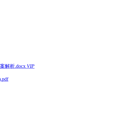
解析.docx
VIP
pdf