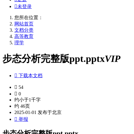

未登录
您所在位置：
网站首页
文档分类
高等教育
理学
步态分析完整版ppt.pptx
VIP

下载本文档

54

0
约小于1千字
约 46页
2025-01-01 发布于北京

举报
步态分析完整版ppt.pptx