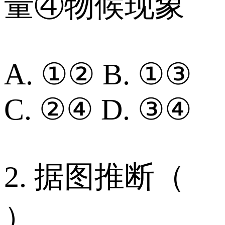
量④物候现象
A. ①② B. ①③
C. ②④ D. ③④
2. 据图推断（
）