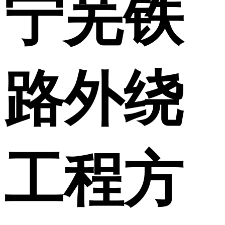
宁芜铁
路外绕
工程方