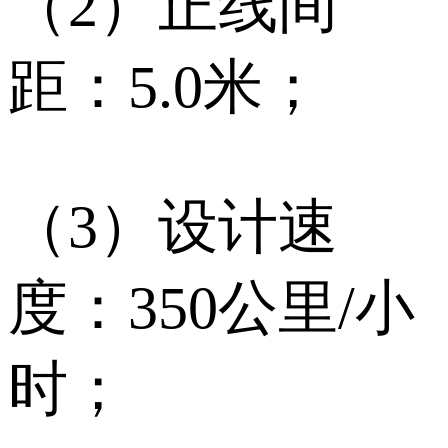
（2）正线间
距：5.0米；
（3）设计速
度：350公里/小
时；