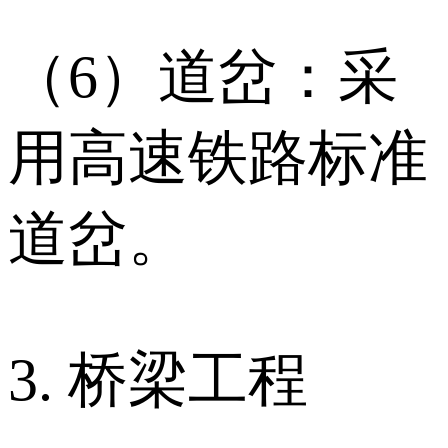
（6）道岔：采
用高速铁路标准
道岔。
3. 桥梁工程