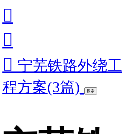



宁芜铁路外绕工
程方案(3篇)
搜索