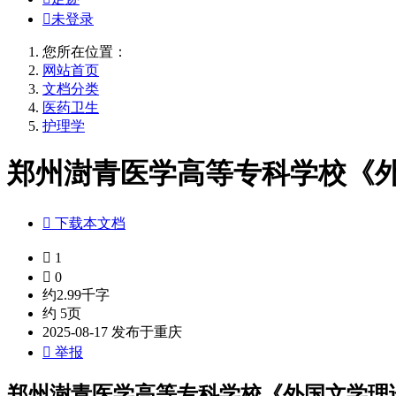

未登录
您所在位置：
网站首页
文档分类
医药卫生
护理学
郑州澍青医学高等专科学校《外国文

下载本文档

1

0
约2.99千字
约 5页
2025-08-17 发布于重庆

举报
郑州澍青医学高等专科学校《外国文学理论教学