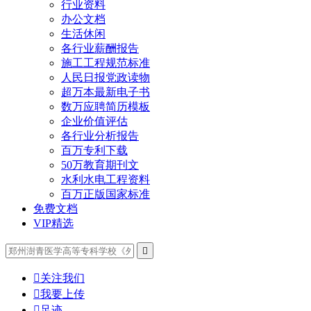
行业资料
办公文档
生活休闲
各行业薪酬报告
施工工程规范标准
人民日报党政读物
超万本最新电子书
数万应聘简历模板
企业价值评估
各行业分析报告
百万专利下载
50万教育期刊文
水利水电工程资料
百万正版国家标准
免费文档
VIP精选


关注我们

我要上传

足迹