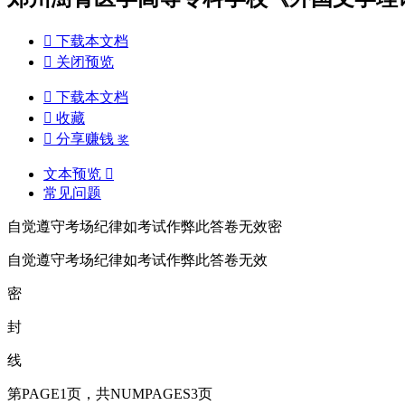

下载本文档

关闭预览

下载本文档

收藏

分享赚钱
奖
文本预览

常见问题
自觉遵守考场纪律如考试作弊此答卷无效密
自觉遵守考场纪律如考试作弊此答卷无效
密
封
线
第PAGE1页，共NUMPAGES3页