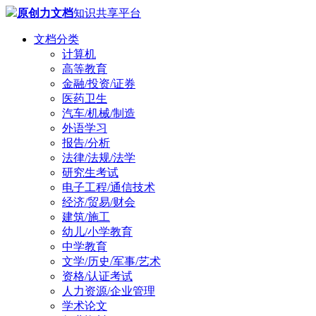
原创力文档
知识共享平台
文档分类
计算机
高等教育
金融/投资/证券
医药卫生
汽车/机械/制造
外语学习
报告/分析
法律/法规/法学
研究生考试
电子工程/通信技术
经济/贸易/财会
建筑/施工
幼儿/小学教育
中学教育
文学/历史/军事/艺术
资格/认证考试
人力资源/企业管理
学术论文