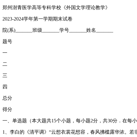
郑州澍青医学高等专科学校《外国文学理论教学》
2023-2024学年第一学期期末试卷
院(系)_______班级_______学号_______姓名_______
题号
一
二
三
四
总分
得分
一、单选题（本大题共15个小题，每小题2分，共30分．在
1、李白的《清平调》“云想衣裳花想容，春风拂槛露华浓。若