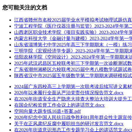
您可能关注的文档
江西省赣州市名校2025届学业水平模拟考试物理试题仿真模
宁波工程学院《医疗仪器注册与监管》2023-2024学年第二
山西老区职业技术学院《项目实践实验》2023-2024学年第
内蒙古科技大学《金融计量与建模》2023-2024学年第一学
山东省淄博第七中学2025年高三下学期期末（一模）练习生
三明学院《宏观经济学专题》2023-2024学年第二学期期末试
信阳农林学院《空间设计》2023-2024学年第一学期期末试卷
2025年武汉武昌区五校联考初三下学期第一次诊断测试数学
广东省潮州湘桥区六校联考2025届中考八模数学试题试卷含
陕西省汉中市2025届五年级数学第二学期期末调研模拟试题
2024届广东四校高三上学期第一次联考读后续写讲义素材.d
2026年以来履行全面从严治党责任情况报告范文.docx
在2026年街道安全生产隐患大排查大整治大培训大提升工作
在国企纪检监督工作会议上的讲话范文.docx
空间向量大题专练16道+答案.pdf
2026年纪念中国人民抗日战争胜利81周年群众性主题宣传
关于在正风肃纪反腐中履职担当的研讨发言范文.docx
在2026年街道意识形态工作专题学习会上的讲话范文.doc