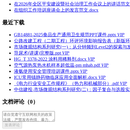
在2026年全区平安建设暨社会治理工作会议上的讲话范文.d
在组织工作培训座谈会上的发言范文.docx
最近下载
GB14881-2025食品生产通用卫生规范PPT课件.pptx
VIP
公路改建工程（二期工程）环评环境影响报告表（新版环评）
市场微观结构系列研究(一)：从分钟频到Level2的探索与发现
导尿术(讲课)完整版.ppt
VIP
HG_T 3378-2022 涂料用稀释剂.docx
VIP
空气源热泵热水机样本超低温-pm mhab.pdf
VIP
液氨使用安全管理培训课件.pptx
VIP
ICU常用镇静药物临床应用全面解析.docx
VIP
《电力行业安全工作规程》（热力和机械部分）.pdf
VIP
中信建投-市场微观结构系列研究(二)：因子复合与选股实践.
文档评论（0）
发表评论