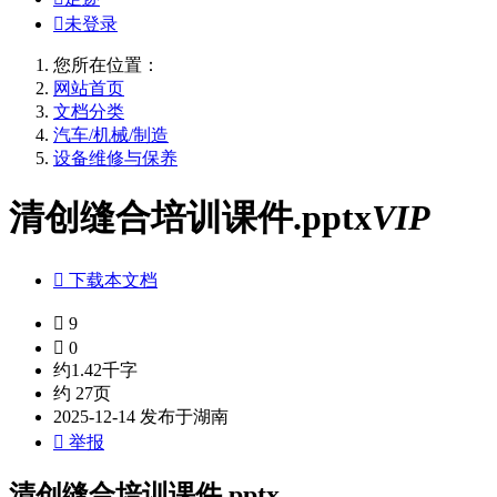

未登录
您所在位置：
网站首页
文档分类
汽车/机械/制造
设备维修与保养
清创缝合培训课件.pptx
VIP

下载本文档

9

0
约1.42千字
约 27页
2025-12-14 发布于湖南

举报
清创缝合培训课件.pptx