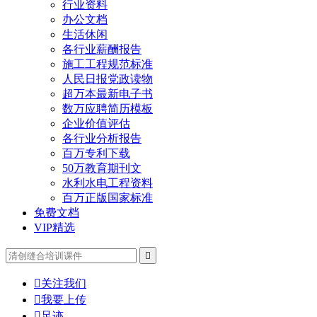
行业资料
办公文档
生活休闲
各行业薪酬报告
施工工程规范标准
人民日报党政读物
超万本最新电子书
数万应聘简历模板
企业价值评估
各行业分析报告
百万专利下载
50万教育期刊文
水利水电工程资料
百万正版国家标准
免费文档
VIP精选


关注我们

我要上传

足迹