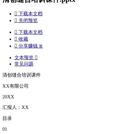

下载本文档

关闭预览

下载本文档

收藏

分享赚钱
奖
文本预览

常见问题
清创缝合培训课件
XX有限公司
20XX
汇报人：XX
目录
01