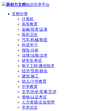
原创力文档
知识共享平台
文档分类
计算机
高等教育
金融/投资/证券
医药卫生
汽车/机械/制造
外语学习
报告/分析
法律/法规/法学
研究生考试
电子工程/通信技术
经济/贸易/财会
建筑/施工
幼儿/小学教育
中学教育
文学/历史/军事/艺术
资格/认证考试
人力资源/企业管理
学术论文